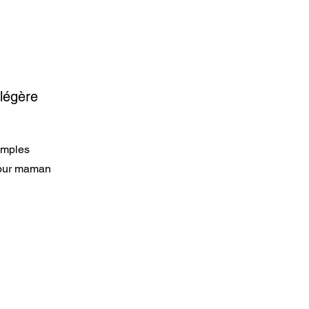
 légère
imples
pour maman