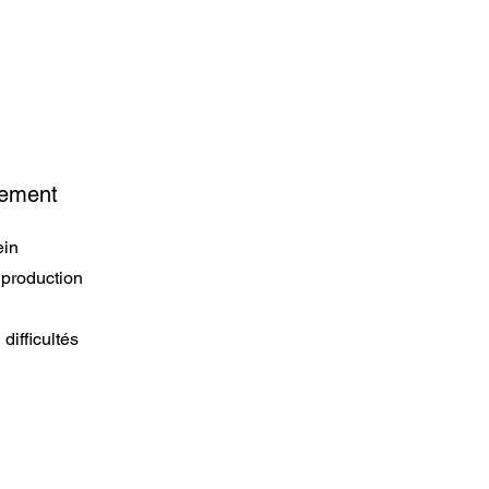
itement
ein
 production
difficultés