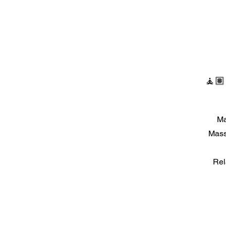
🧘🏽
Ma
Mass
Rel