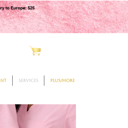
ery to Europe: $25
CART
ent
Services
PLUS/More