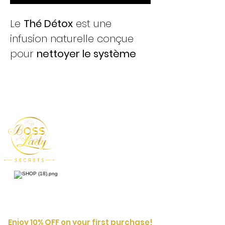
Le
Thé Détox
est une
infusion naturelle conçue
pour
nettoyer le système
digestif
, réduire les
ballonnements et favoriser
une sensation de légèreté.
Idéal pour commencer une
cure minceur ou
simplement détoxifier le
corps.
🌿 Bienfaits :
✔️
Élimine les toxines
✔️
Réduit les ballonnements
✔️
Améliore la digestion
Enjoy 10% OFF on your first purchase!