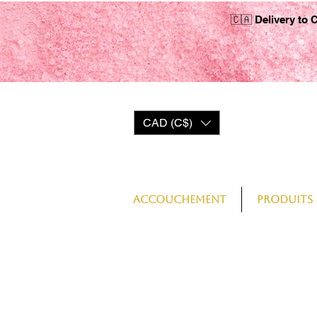
🇨🇦 Delivery to 
CAD (C$)
Log In
Accouchement
Produits 