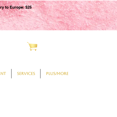
ery to Europe: $25
CART
ent
Services
PLUS/More