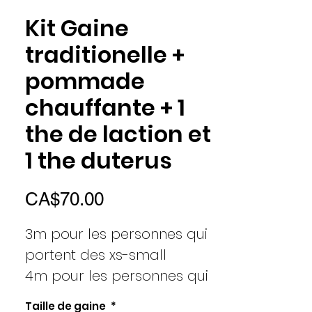
Kit Gaine
traditionelle +
pommade
chauffante + 1
the de laction et
1 the duterus
Price
CA$70.00
3m pour les personnes qui
portent des xs-small
4m pour les personnes qui
portent petit et un peu
Taille de gaine
*