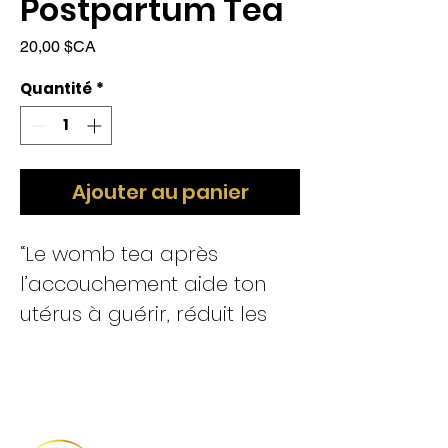
Postpartum Tea
Prix
20,00 $CA
Quantité
*
Ajouter au panier
“Le womb tea après
l’accouchement aide ton
utérus à guérir, réduit les
crampes postpartum et
soutient ton énergie
naturellement.
Aide la guérison de l’utérus