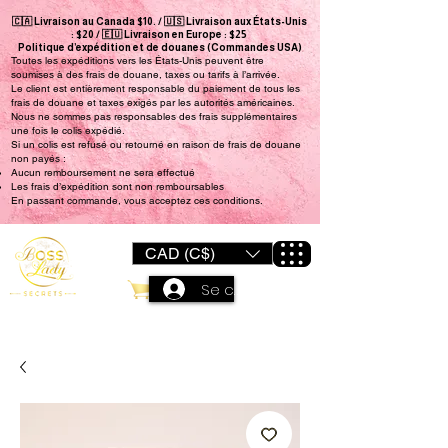
🇨🇦 Livraison au Canada $10. / 🇺🇸 Livraison aux États-Unis
: $20 / 🇪🇺 Livraison en Europe : $25
Politique d’expédition et de douanes (Commandes USA)
Toutes les expéditions vers les États-Unis peuvent être
soumises à des frais de douane, taxes ou tarifs à l’arrivée.
Le client est entièrement responsable du paiement de tous les
frais de douane et taxes exigés par les autorités américaines.
Nous ne sommes pas responsables des frais supplémentaires
une fois le colis expédié.
Si un colis est refusé ou retourné en raison de frais de douane
non payés :
Aucun remboursement ne sera effectué
Les frais d’expédition sont non remboursables
En passant commande, vous acceptez ces conditions.
CAD (C$)
Se connecter