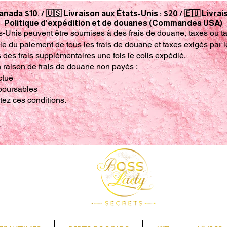
anada $10. / 🇺🇸 Livraison aux États-Unis : $20 / 🇪🇺 Livra
Politique d’expédition et de douanes (Commandes USA)
s-Unis peuvent être soumises à des frais de douane, taxes ou tari
le du paiement de tous les frais de douane et taxes exigés par l
s frais supplémentaires une fois le colis expédié.
n raison de frais de douane non payés :
ctué
mboursables
ez ces conditions.
ecter