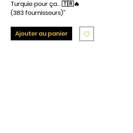
Turquie pour ça… 🇹🇷🔥
(383 fournisseurs)”
Ajouter au panier
“Depuis 2021… chaque année
je pars en Turquie 🇹🇷
pas pour les vacances…
mais pour le business.
Je visite les usines
Je parle avec les
fournisseurs
Je teste la qualité
Pourquoi ?
Parce que je veux les
MEILLEURS fournisseurs.