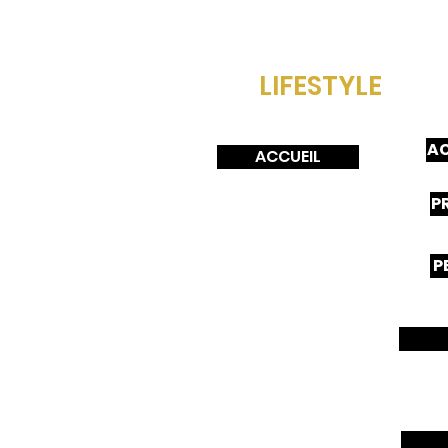
LIFESTYLE
A
ACCUEIL
P
P