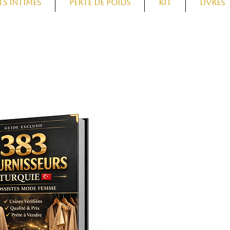
s intimes
Perte de Poids
Kit
Livres