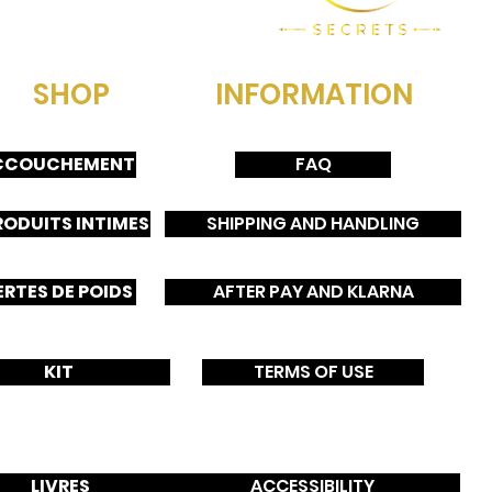
SHOP
INFORMATION
CCOUCHEMENT
FAQ
RODUITS INTIMES
SHIPPING AND HANDLING
ERTES DE POIDS
AFTER PAY AND KLARNA
B
o
C
KIT
TERMS OF USE
s
u
LIVRES
ACCESSIBILITY