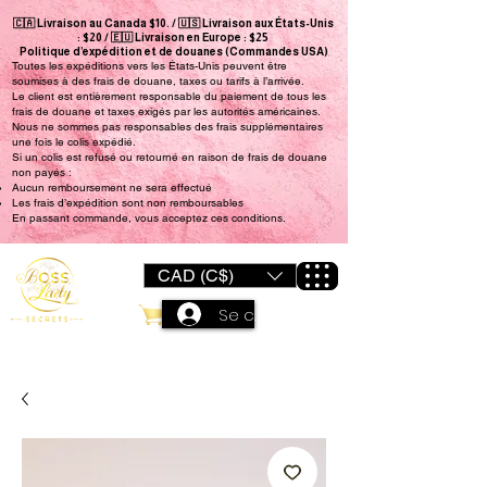
🇨🇦 Livraison au Canada $10. / 🇺🇸 Livraison aux États-Unis
: $20 / 🇪🇺 Livraison en Europe : $25
Politique d’expédition et de douanes (Commandes USA)
Toutes les expéditions vers les États-Unis peuvent être
soumises à des frais de douane, taxes ou tarifs à l’arrivée.
Le client est entièrement responsable du paiement de tous les
frais de douane et taxes exigés par les autorités américaines.
Nous ne sommes pas responsables des frais supplémentaires
une fois le colis expédié.
Si un colis est refusé ou retourné en raison de frais de douane
non payés :
Aucun remboursement ne sera effectué
Les frais d’expédition sont non remboursables
En passant commande, vous acceptez ces conditions.
CAD (C$)
Se connecter