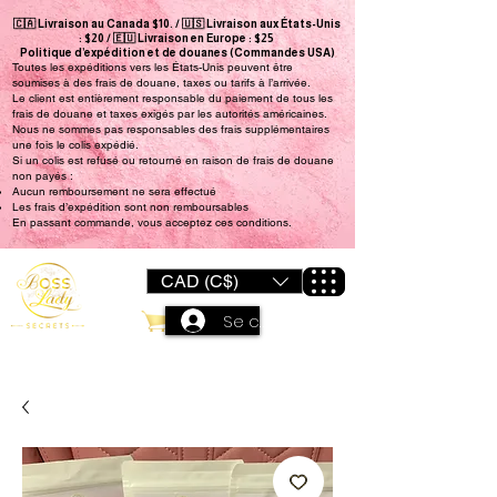
🇨🇦 Livraison au Canada $10. / 🇺🇸 Livraison aux États-Unis
: $20 / 🇪🇺 Livraison en Europe : $25
Politique d’expédition et de douanes (Commandes USA)
Toutes les expéditions vers les États-Unis peuvent être
soumises à des frais de douane, taxes ou tarifs à l’arrivée.
Le client est entièrement responsable du paiement de tous les
frais de douane et taxes exigés par les autorités américaines.
Nous ne sommes pas responsables des frais supplémentaires
une fois le colis expédié.
Si un colis est refusé ou retourné en raison de frais de douane
non payés :
Aucun remboursement ne sera effectué
Les frais d’expédition sont non remboursables
En passant commande, vous acceptez ces conditions.
CAD (C$)
Se connecter