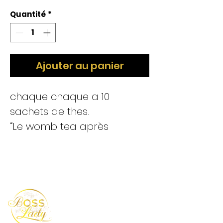
Quantité
*
Ajouter au panier
chaque chaque a 10
sachets de thes.
“Le womb tea après
l’accouchement aide ton
utérus à guérir, réduit les
crampes postpartum et
soutient ton énergie
naturellement.
Aide la guérison de l’utérus